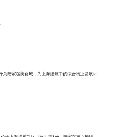
Center)，前身为陆家嘴美食城，为上海建筑中的综合物业发展计
c项目。 位于上海浦东新区世纪大道8号，陆家嘴核心地段。