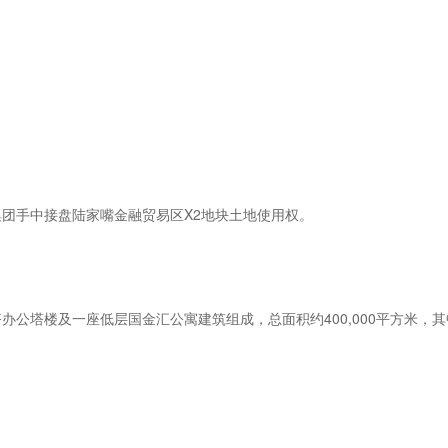
嘴集团手中接盘陆家嘴金融贸易区X2地块土地使用权。
双子塔办公塔楼及一座低层国金汇公寓建筑组成，总面积约400,000平方米，