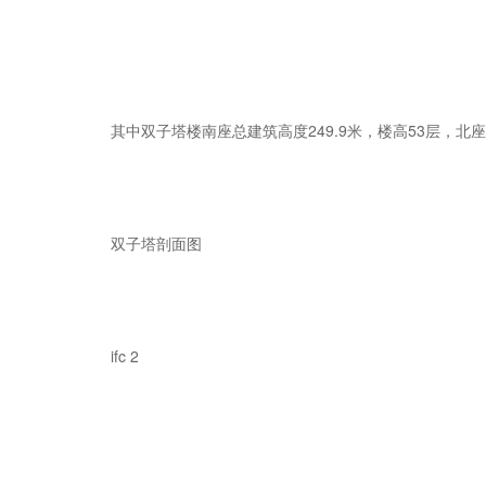
其中双子塔楼南座总建筑高度249.9米，楼高53层，北座
双子塔剖面图
ifc 2